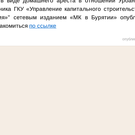
 в виде домашнего ареста в отношении Урбан
ника ГКУ «Управление капитального строительс
ия»
" сетевым изданием «МК в Бурятии» опубл
накомиться
по ссылке
опубли