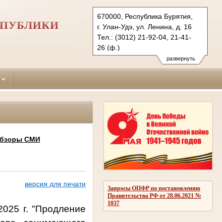
670000, Республика Бурятия,
СПУБЛИКИ
г. Улан-Удэ, ул. Ленина, д. 16
Тел.: (3012) 21-92-04, 21-41-
26 (ф.)
sovetsky.bur@sudrf.ru
развернуть
схема проезда
показать на карте
обзоры СМИ
версия для печати
Запросы ОПФР по постановлению
Правительства РФ от 28.06.2021 №
1037
025 г. "
Продление