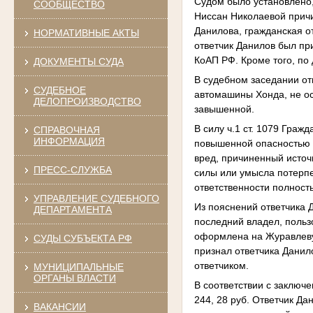
Судом было установлено,
СООБЩЕСТВО
Ниссан Николаевой прич
Данилова, гражданская о
НОРМАТИВНЫЕ АКТЫ
ответчик Данилов был при
КоАП РФ. Кроме того, п
ДОКУМЕНТЫ СУДА
В судебном заседании от
СУДЕБНОЕ
автомашины Хонда, не ос
ДЕЛОПРОИЗВОДСТВО
завышенной.
В силу ч.1 ст. 1079 Граж
СПРАВОЧНАЯ
ИНФОРМАЦИЯ
повышенной опасностью 
вред, причиненный источ
ПРЕСС-СЛУЖБА
силы или умысла потерп
ответственности полност
УПРАВЛЕНИЕ СУДЕБНОГО
Из пояснений ответчика 
ДЕПАРТАМЕНТА
последний владел, поль
оформлена на Журавлеву,
СУДЫ СУБЪЕКТА РФ
признал ответчика Дани
ответчиком.
МУНИЦИПАЛЬНЫЕ
ОРГАНЫ ВЛАСТИ
В соответствии с заключ
244, 28 руб. Ответчик Д
ВАКАНСИИ