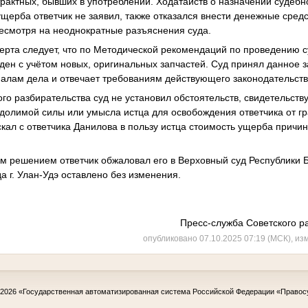
трактных, бывших в употреблении. Ходатайств о назначении судебн
щерба ответчик не заявил, также отказался внести денежные средс
 несмотря на неоднократные разъяснения суда.
ерта следует, что по Методической рекомендаций по проведению 
еден с учётом новых, оригинальных запчастей. Суд принял данное 
иалам дела и отвечает требованиям действующего законодательств
ного разбирательства суд не установил обстоятельств, свидетельст
долимой силы или умысла истца для освобождения ответчика от г
ыскал с ответчика Данилова в пользу истца стоимость ущерба причи
м решением ответчик обжаловал его в Верховный суд Республики 
а г. Улан-Удэ оставлено без изменения.
Пресс-служба Советского ра
опубликовано 07.10.2025 07:19 (МСК), из
-2026
«Государственная автоматизированная система Российской Федерации «Правос