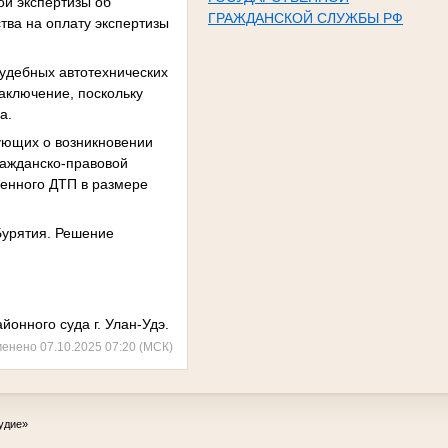
ой экспертизы об
ГРАЖДАНСКОЙ СЛУЖБЫ РФ
тва на оплату экспертизы
судебных автотехнических
заключение, поскольку
а.
вующих о возникновении
ражданско-правовой
ненного ДТП в размере
Бурятия. Решение
йонного суда г. Улан-Удэ.
менено 07.10.2025 07:20 (МСК)
удие»