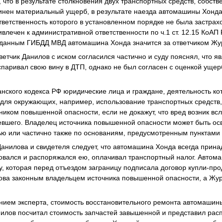
 что в результате столкновения двух транспортных средств, собст
инен материальный ущерб, в результате наезда автомашины Хонд
тветственность которого в установленном порядке не была застра
влечен к административной ответственности по ч.1 ст. 12.15 КоАП РФ
о данным ГИБДД МВД автомашина Хонда значится за ответчиком Жу
ветчик Данилов с иском согласился частично и суду пояснял, что я
паривал свою вину в ДТП, однако не был согласен с оценкой ущер
данского кодекса РФ юридические лица и граждане, деятельность ко
для окружающих, например, использование транспортных средств,
ником повышенной опасности, если не докажут, что вред возник в
евшего. Владелец источника повышенной опасности может быть ос
ью или частично также по основаниям, предусмотренным пунктами 2
Данилова и свидетеля следует, что автомашина Хонда всегда прин
зовался и распоряжался ею, оплачивал транспортный налог. Авто
 которая перед отъездом заграницу подписала договор купли-прод
лова законным владельцем источника повышенной опасности, а Ж
ением эксперта, стоимость восстановительного ремонта автомашин
анилов посчитал стоимость запчастей завышенной и представил рас