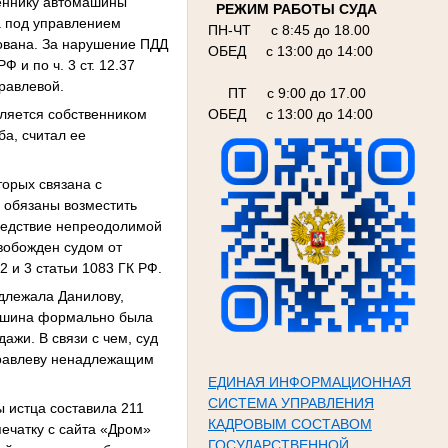
веннику автомашины
РЕЖИМ РАБОТЫ СУДА
а под управлением
ПН-ЧТ с 8:45 до 18.00
хована. За нарушение ПДД
ОБЕД с 13:00 до 14:00
 и по ч. 3 ст. 12.37
равлевой.
ПТ с 9:00 до 17.00
вляется собственником
ОБЕД с 13:00 до 14:00
ба, считал ее
торых связана с
 обязаны возместить
следствие непреодолимой
вобожден судом от
 и 3 статьи 1083 ГК РФ.
адлежала Данилову,
машина формально была
ажи. В связи с чем, суд
уравлеву ненадлежащим
ЕДИНАЯ ИНФОРМАЦИОННАЯ
СИСТЕМА УПРАВЛЕНИЯ
ы истца составила 211
КАДРОВЫМ СОСТАВОМ
печатку с сайта «Дром»
ГОСУДАРСТВЕННОЙ