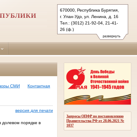
670000, Республика Бурятия,
СПУБЛИКИ
г. Улан-Удэ, ул. Ленина, д. 16
Тел.: (3012) 21-92-04, 21-41-
26 (ф.)
sovetsky.bur@sudrf.ru
развернуть
схема проезда
показать на карте
бзоры СМИ
Контактная
версия для печати
Запросы ОПФР по постановлению
Правительства РФ от 28.06.2021 №
в долевом порядке в
1037