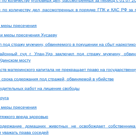
о количеству уголовных дел, рассмотренных за период с 01.07.2026
по количеству дел, рассмотренных в порядке ГПК и КАС РФ за пе
 меры пресечения
и меры пресечения Хусаеву
л под стражу мужчину, обвиняемого в покушении на сбыт наркотико
айонный суд г. Улан-Удэ заключил под стражу мужчину, обви
 Удинском мосту
дств материнского капитала не прекращает право на государствен
 срока содержания под стражей, обвиняемой в убийстве
удительных работ на лишение свободы
пруга
 меры пресечения
тяжкого вреда здоровью
одержание домашних животных не освобождает собственника
и уважать права соседей