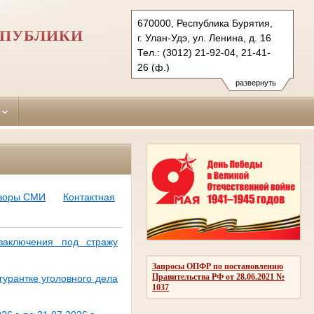
670000, Республика Бурятия,
СПУБЛИКИ
г. Улан-Удэ, ул. Ленина, д. 16
Тел.: (3012) 21-92-04, 21-41-
26 (ф.)
sovetsky.bur@sudrf.ru
развернуть
схема проезда
показать на карте
бзоры СМИ
Контактная
заключения под стражу
Запросы ОПФР по постановлению
Правительства РФ от 28.06.2021 №
гурантке уголовного дела
1037