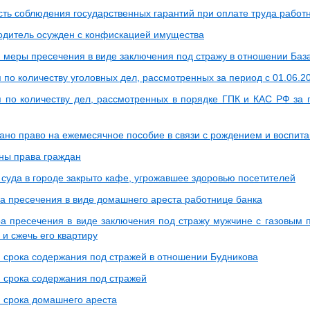
ть соблюдения государственных гарантий при оплате труда работ
одитель осужден с конфискацией имущества
 меры пресечения в виде заключения под стражу в отношении Баз
о количеству уголовных дел, рассмотренных за период с 01.06.2026
по количеству дел, рассмотренных в порядке ГПК и КАС РФ за пе
ано право на ежемесячное пособие в связи с рождением и воспит
ны права граждан
суда в городе закрыто кафе, угрожавшее здоровью посетителей
а пресечения в виде домашнего ареста работнице банка
а пресечения в виде заключения под стражу мужчине с газовым 
 и сжечь его квартиру
 срока содержания под стражей в отношении Будникова
 срока содержания под стражей
 срока домашнего ареста