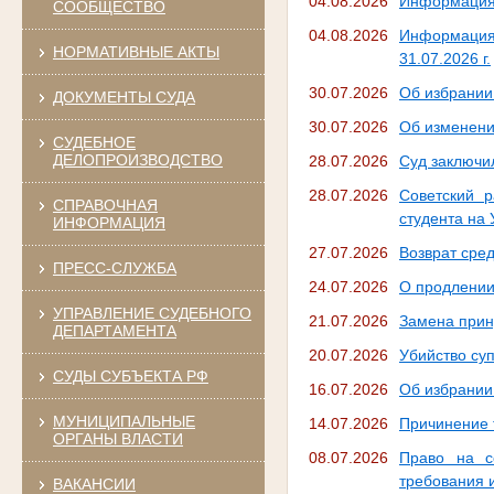
04.08.2026
Информация п
СООБЩЕСТВО
04.08.2026
Информация 
НОРМАТИВНЫЕ АКТЫ
31.07.2026 г.
30.07.2026
Об избрании
ДОКУМЕНТЫ СУДА
30.07.2026
Об изменени
СУДЕБНОЕ
ДЕЛОПРОИЗВОДСТВО
28.07.2026
Суд заключи
28.07.2026
Советский р
СПРАВОЧНАЯ
студента на
ИНФОРМАЦИЯ
27.07.2026
Возврат сре
ПРЕСС-СЛУЖБА
24.07.2026
О продлении
УПРАВЛЕНИЕ СУДЕБНОГО
21.07.2026
Замена прин
ДЕПАРТАМЕНТА
20.07.2026
Убийство су
СУДЫ СУБЪЕКТА РФ
16.07.2026
Об избрании
МУНИЦИПАЛЬНЫЕ
14.07.2026
Причинение 
ОРГАНЫ ВЛАСТИ
08.07.2026
Право на с
требования 
ВАКАНСИИ